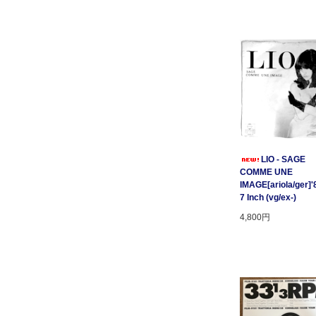
LIO - SAGE
COMME UNE
IMAGE[ariola/ger]'
7 Inch (vg/ex-)
4,800円