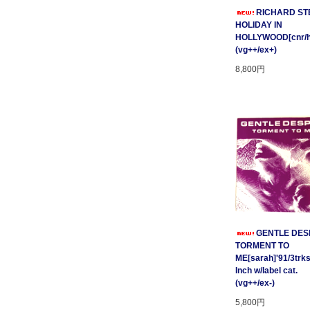
RICHARD STE
HOLIDAY IN
HOLLYWOOD[cnr/ho
(vg++/ex+)
8,800円
GENTLE DESP
TORMENT TO
ME[sarah]'91/3trks
Inch w/label cat.
(vg++/ex-)
5,800円