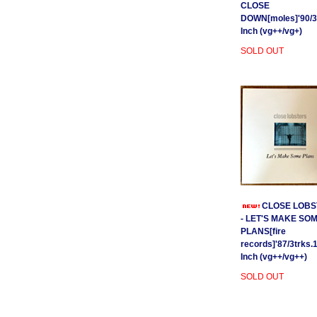
CLOSE
DOWN[moles]'90/3
Inch (vg++/vg+)
SOLD OUT
CLOSE LOBS
- LET'S MAKE SO
PLANS[fire
records]'87/3trks.
Inch (vg++/vg++)
SOLD OUT