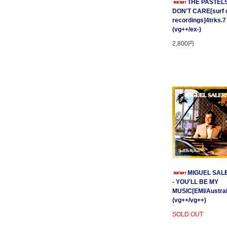
THE PASTELS 
DON'T CARE[surf c
recordings]4trks.7
(vg++/ex-)
2,800円
MIGUEL SAL
- YOU'LL BE MY
MUSIC[EMI/Australi
(vg++/vg++)
SOLD OUT