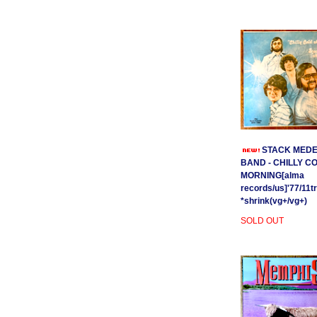
STACK MEDE
BAND - CHILLY C
MORNING[alma
records/us]'77/11t
*shrink(vg+/vg+)
SOLD OUT