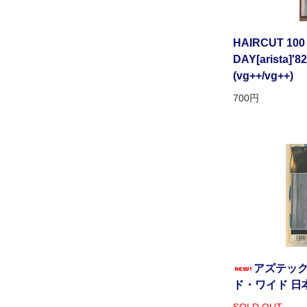
HAIRCUT 100
DAY[arista]'82
(vg++/vg++)
700円
アズテック
ド・ワイド 日