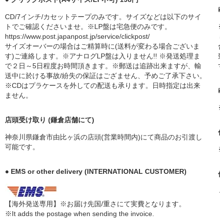
CD/7インチ/カセットテープのみです。サイズなどは以下のサイ
トでご確認くださいませ。※LP盤は宅急便のみです。
https://www.post.japanpost.jp/service/clickpost/
サイズオーバーの場合はご精算時に(送料が変わる場合ございま
す)ご連絡します。※アナログLP盤は入りません!! ※発送処理ま
で２日～5日程度お時間頂きます。※郵送は追跡出来ますが、輸
送中に於ける事故/紛失の保証はござません、予めご了承下さい。
※CDはプラケースを外しての配送も承ります。日時指定は出来
ません。
店頭受け取り (鎌倉店舗にて)
神奈川県鎌倉市由比ヶ浜の店頭(営業時間内)にて商品のお引渡し
可能です。
● EMS or other delivery (INTERNATIONAL CUSTOMER)
【海外発送専用】※お届け先国/重さにて実費となります。
※It adds the postage when sending the invoice.