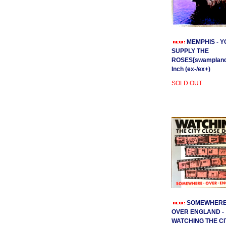
MEMPHIS - Y
SUPPLY THE
ROSES[swamplands
Inch (ex-/ex+)
SOLD OUT
SOMEWHER
OVER ENGLAND -
WATCHING THE CI