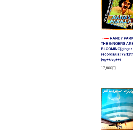
RANDY PARK
THE GINGERS AR
BLOOMING[ginger
records/us]'79/11t
(vg++/vg++)
17,800円