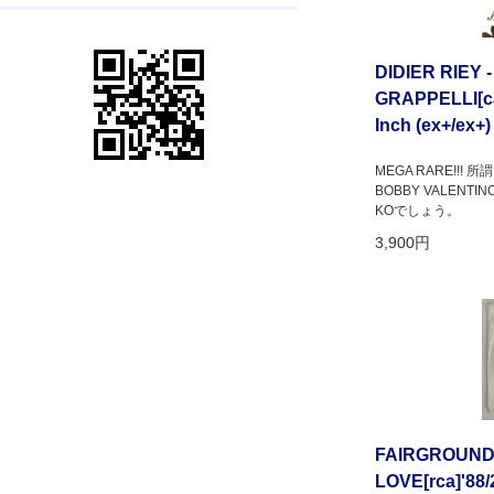
DIDIER RIEY 
GRAPPELLI[cal
Inch (ex+/ex+)
MEGA RARE!!
BOBBY VALENT
KOでしょう。
3,900円
FAIRGROUND 
LOVE[rca]'88/2