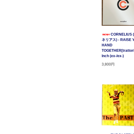
CORNELIUS
ネリアス) - RAISE 
HAND
TOGETHER[trattori
Inch (ex-/ex-)
3,800円