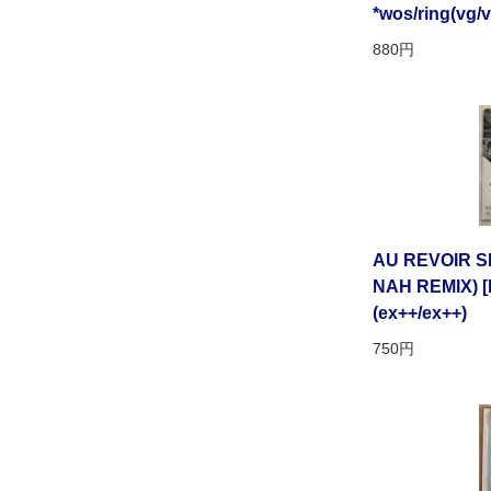
*wos/ring(vg/
880円
AU REVOIR SI
NAH REMIX) [ke
(ex++/ex++)
750円